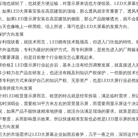
应地也就轻了，也就更方便运输，对显示屏来说也方便组装。LED大屏幕
，如果LED大屏幕安装在高层建筑的顶端，那么透风就非常重要了。透风
大。如果LED显示屏安装在高层建筑的侧面，那么产品能够透光，就不会
白天也像晚上一样黑暗。综上所述，薄巧也是LED大屏幕的发展方向。
保护方向发展
D专利现状看，就技术而言，LED拥有技术瓶颈高，但进入门坎低的特性
术外溢危险，专利为最好的保护方式。而专利屏障，是抢先进入的厂商躲避
的重要课题，但是目前整个行业都没怎么重视起来。
示屏价格】LED显示屏行业起步后，基本上没有经历调整发展，就直接进
多少精力在产品在研发上，也还没有顾及到知识产权保护，一些新的技术
请专利的方式来保护自己的知识产权、无形资产，也是LED大屏行业必然
精准拼接方向发展
针对LED租赁显示屏而言。租赁的特点就是经常拆装，满足临时需求，所
临时演唱会，需要租50平方米左右的背景显示屏，而需要用显示屏这个决
况，如果产品不能快速精准地拼接，就没办法满足现场的要求。就算是固
平整度，从而影响显示效果。所以快速精准安装也必然是LED显示屏的发
化方向发展
巨大的市场需求让LED大屏幕企业如雨后春笋，几乎一夜之间，深圳这片