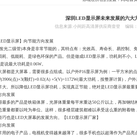
深圳LED显示屏未来发展的六大
信息来源:小间距高清屏供应商壹登 编辑
LED显示屏】向节能方向发展
导体发光二级管)本身是非常节能的，其特点有：光效高、寿命长、易控制、
损耗、低能耗、是绿色环保的产品。但是做成LED显示屏，功耗则不小。LE
就是说最大功耗是0.06W。
大屏都是大屏幕，需要很多点组成。以户外P16显示屏为例：一平方米的点
906(点)×3(颗灯)×0.02(A) ×5(V)=1172W(最大功耗，按整屏
常大。所以降低LED显示屏功耗，实现真正节能，绝对是LED显示屏最重
方向发展
得最多的产品是铁箱体屏，光屏体重量每平米重达50公斤以上，再加钢结
总重量都要以吨为单位。这样，很多楼层建筑都难以承受这么重的附着物
轻巧也是LED大屏幕的发展方向。【LED显示屏厂家】
方向发展
常用的电子产品，电视机变得越来越薄了，很多手机也以超薄作为产品亮