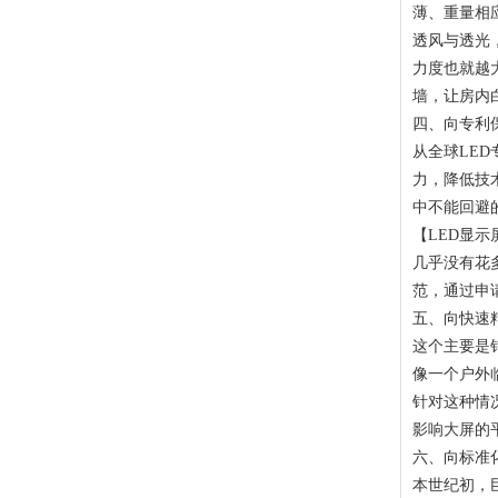
薄、重量相
透风与透光
力度也就越
墙，让房内
四、向专利
从全球LE
力，降低技
中不能回避
【LED显
几乎没有花
范，通过申
五、向快速
这个主要是
像一个户外
针对这种情
影响大屏的
六、向标准
本世纪初，