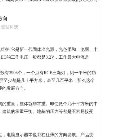
方向
：壹登科技
免维护;它是新一代固体冷光源，光色柔和、艳丽、丰
D的工作电压一般都是3.2V，工作最大电流是
数有3906个，一个点有RGB三颗灯，则一平米的功
计算)，户外屏至少都是几十平方米，甚至几百平米，那么这个
要的发展方向。
构的重量，整体就非常重。即使做个几十平方米的中
，建筑的承重平衡、地基的压力等都是不容易接受
点，电脑显示器等也都在往薄的方向发展。产品变