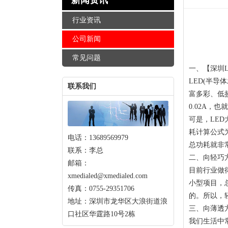
新闻资讯
行业资讯
公司新闻
常见问题
一、【深圳
LED(半
联系我们
富多彩、低
0.02A，也
可是，LED
耗计算公式为3
电话：13689569979
总功耗就非
联系：李总
二、向轻巧
邮箱：
目前行业做
xmedialed@xmedialed.com
小型项目，
传真：0755-29351706
的。所以，
地址：深圳市龙华区大浪街道浪
三、向薄透
口社区华霆路10号2栋
我们生活中